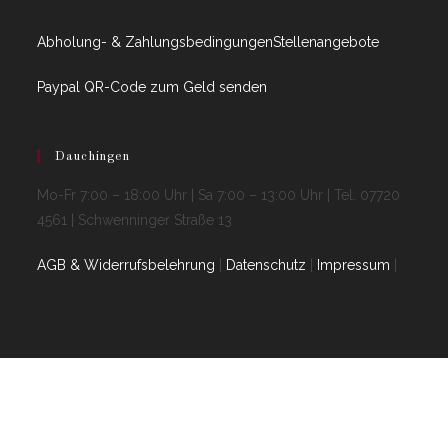
Abholung- & Zahlungsbedingungen
Stellenangebote
Paypal QR-Code zum Geld senden
Dauchingen
Mo-Fr 7:00 – 18:00 Uhr | Sa 7:00 – 13:00 Uhr | Tel. 07720
4561 | Schwenninger Straße 13
AGB & Widerrufsbelehrung
|
Datenschutz
|
Impressum
|