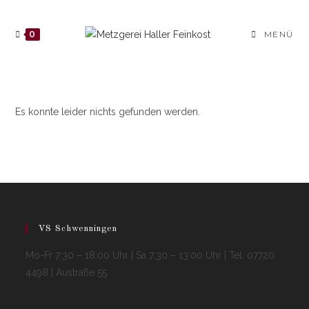
Zum
Inhalt
0
MENÜ
springen
Es konnte leider nichts gefunden werden.
VS Schwenningen
Mo-Fr 7:30 – 18:00 Uhr | Sa 7:30 – 13:00 Uhr | Tel. 07720
4498 | Austraße 55