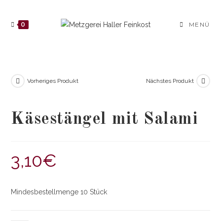
Zum
Inhalt
0
MENÜ
springen
Vorheriges Produkt
Nächstes Produkt
Käsestängel mit Salami
3,10
€
Mindesbestellmenge 10 Stück