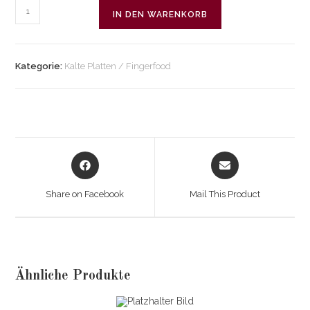
Käsestängel
IN DEN WARENKORB
mit
Salami
Menge
Kategorie:
Kalte Platten / Fingerfood
Opens
Opens
in
in
a
a
Share on Facebook
Mail This Product
new
new
window
window
Ähnliche Produkte