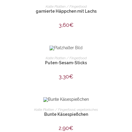
IN DEN WARENKORB
Kalte Platten / Fingerfood
garnierte Häppchen mit Lachs
3,60
€
IN DEN WARENKORB
Kalte Platten / Fingerfood
Puten-Sesam-Sticks
3,30
€
IN DEN WARENKORB
Kalte Platten / Fingerfood
,
vegetarisches
Bunte Käsespießchen
2,90
€