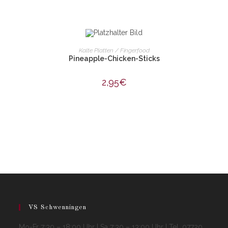
IN DEN WARENKORB
Kalte Platten / Fingerfood
Pineapple-Chicken-Sticks
2,95
€
VS Schwenningen
Mo-Fr 7:30 – 18:00 Uhr | Sa 7:30 – 13:00 Uhr | Tel. 07720