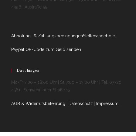
4498 | Austraße 55
Abholung- & Zahlungsbedingungen
Stellenangebote
Paypal QR-Code zum Geld senden
Dauchingen
Mo-Fr 7:00 – 18:00 Uhr | Sa 7:00 – 13:00 Uhr | Tel. 07720
4561 | Schwenninger Straße 13
AGB & Widerrufsbelehrung
|
Datenschutz
|
Impressum
|