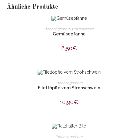
Ähnliche Produkte
IN DEN WARENKORB
Pfannengerichte
,
vegetarisches
Gemüsepfanne
8,50
€
IN DEN WARENKORB
Pfannengerichte
Filettöpfle vom Strohschwein
10,90
€
IN DEN WARENKORB
Pfannengerichte