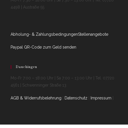
Mo-Fr 7:30 – 18:00 Uhr | Sa 7:30 – 13:00 Uhr | Tel. 07720
4498 | Austraße 55
Abholung- & Zahlungsbedingungen
Stellenangebote
Paypal QR-Code zum Geld senden
Dauchingen
Mo-Fr 7:00 – 18:00 Uhr | Sa 7:00 – 13:00 Uhr | Tel. 07720
4561 | Schwenninger Straße 13
AGB & Widerrufsbelehrung
|
Datenschutz
|
Impressum
|