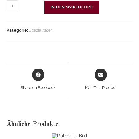
Spanferkel
IN DEN WARENKORB
am
Stück
gebraten
Kategorie:
Spezialitäten
Menge
Opens
Opens
in
in
a
a
Share on Facebook
Mail This Product
new
new
window
window
Ähnliche Produkte