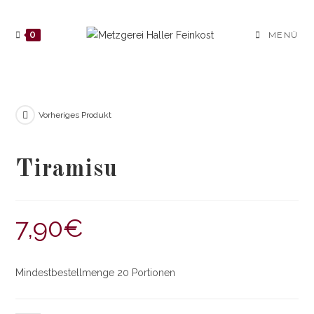
Zum
Inhalt
0
MENÜ
springen
Vorheriges Produkt
Tiramisu
7,90
€
Mindestbestellmenge 20 Portionen