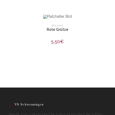
IN DEN WARENKORB
Desserts
Rote Grütze
5,50
€
VS Schwenningen
Mo-Fr 7:30 – 18:00 Uhr | Sa 7:30 – 13:00 Uhr | Tel. 07720