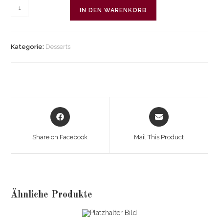
Tiramisu
IN DEN WARENKORB
Menge
Kategorie:
Desserts
Opens
Opens
in
in
a
a
Share on Facebook
Mail This Product
new
new
window
window
Ähnliche Produkte