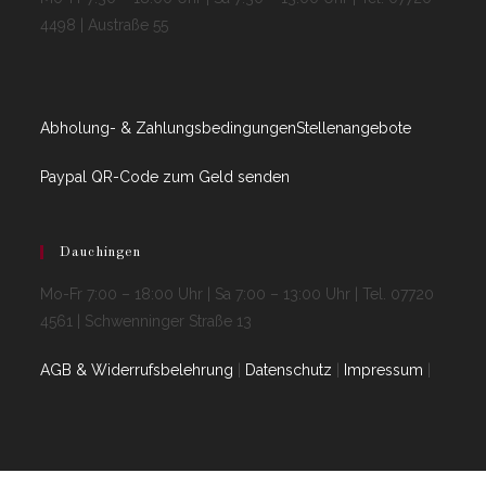
4498 | Austraße 55
Abholung- & Zahlungsbedingungen
Stellenangebote
Paypal QR-Code zum Geld senden
Dauchingen
Mo-Fr 7:00 – 18:00 Uhr | Sa 7:00 – 13:00 Uhr | Tel. 07720
4561 | Schwenninger Straße 13
AGB & Widerrufsbelehrung
|
Datenschutz
|
Impressum
|