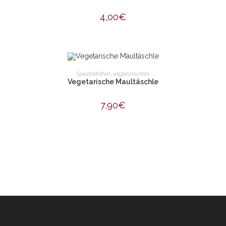
4,00
€
IN DEN WARENKORB
Spezialitäten
,
vegetarisches
Vegetarische Maultäschle
7,90
€